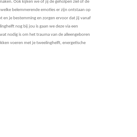
aken. Ook kijken we of jij de geholpen ziel of de
n welke belemmerende emoties er zijn ontstaan op
t en je bestemming en zorgen ervoor dat jij vanaf
nghelft nog bij jou is gaan we deze via een
es wat nodig is om het trauma van de alleengeboren
ekken voeren met je tweelinghelft, energetische