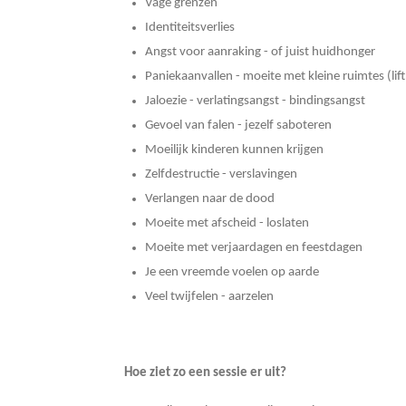
Vage grenzen
Identiteitsverlies
Angst voor aanraking - of juist huidhonger
Paniekaanvallen - moeite met kleine ruimtes (lift,
Jaloezie - verlatingsangst - bindingsangst
Gevoel van falen - jezelf saboteren
Moeilijk kinderen kunnen krijgen
Zelfdestructie - verslavingen
Verlangen naar de dood
Moeite met afscheid - loslaten
Moeite met verjaardagen en feestdagen
Je een vreemde voelen op aarde
Veel twijfelen - aarzelen
Hoe ziet zo een sessie er uit?