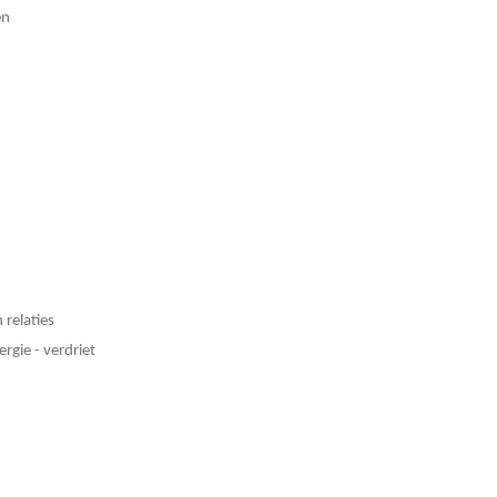
en
 relaties
rgie - verdriet