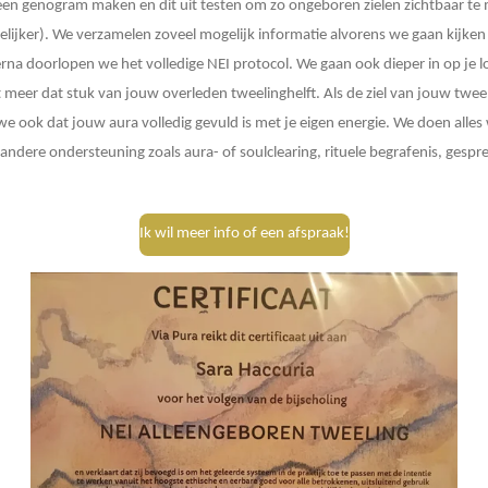
een genogram maken en dit uit testen om zo ongeboren zielen zichtbaar te m
lijker). We verzamelen zoveel mogelijk informatie alvorens we gaan kijke
na doorlopen we het volledige NEI protocol. We gaan ook dieper in op je lo
meer dat stuk van jouw overleden tweelinghelft. Als de ziel van jouw tweeli
n we ook dat jouw aura volledig gevuld is met je eigen energie. We doen all
andere ondersteuning zoals aura- of soulclearing, rituele begrafenis, gespr
Ik wil meer info of een afspraak!