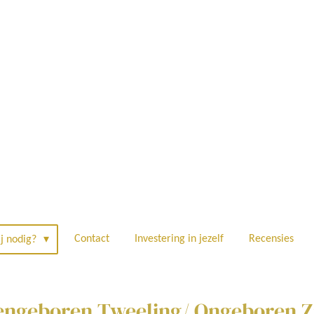
Contact
Investering in jezelf
Recensies
ij nodig?
engeboren Tweeling/ Ongeboren Z