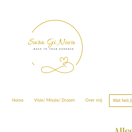
Ga
direct
naar
de
hoofdinhoud
Home
Visie/ Missie/ Droom
Over mij
Wat heb j
Alle